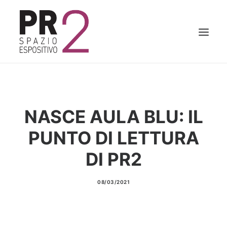
HOME
PR2
NASCE AULA BLU: IL
CAMERA WORK
PUNTO DI LETTURA
AULA BLU
MOSTRE E WORKSHOP
DI PR2
BLOG
08/03/2021
INFO