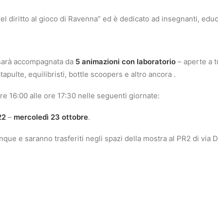
l diritto al gioco di Ravenna” ed è dedicato ad insegnanti, educa
sarà accompagnata da
5 animazioni con laboratorio
– aperte a t
atapulte, equilibristi, bottle scoopers e altro ancora .
ore 16:00 alle ore 17:30 nelle seguenti giornate:
22
–
mercoledì 23 ottobre
.
que e saranno trasferiti negli spazi della mostra al PR2 di via D