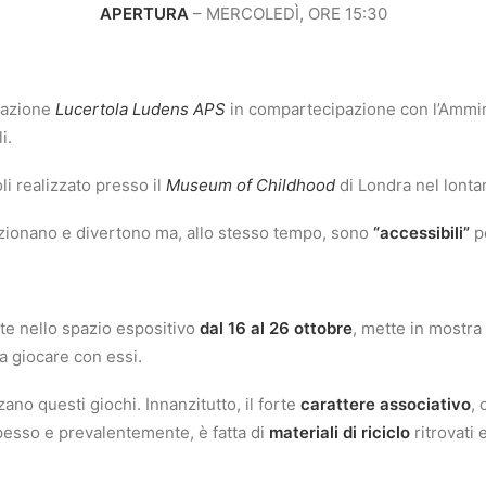
APERTURA
– MERCOLEDÌ, ORE 15:30
ciazione
Lucertola Ludens APS
in compartecipazione con l’Ammin
i.
li realizzato presso il
Museum of Childhood
di Londra nel lonta
funzionano e divertono ma, allo stesso tempo, sono
“accessibili”
pe
e nello spazio espositivo
dal 16 al 26 ottobre
, mette in mostra
 a giocare con essi.
zzano questi giochi. Innanzitutto, il forte
carattere associativo
, 
spesso e prevalentemente, è fatta di
materiali di riciclo
ritrovati 