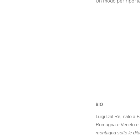
Un modo per riportarl
BIO
Luigi Dal Re, nato a F
Romagna e Veneto e h
montagna sotto le dit