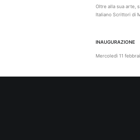
Oltre alla sua arte,
Italiano Scrittori d
INAUGURAZIONE
Mercoledì 11 febbrai
ORARI
Da martedì a domen
dalle 10:00 alle 13:0