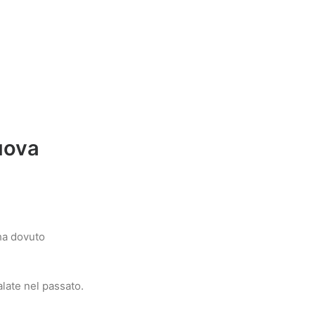
uova
 ha dovuto
alate nel passato.