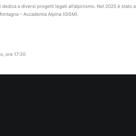
 si dedica a diversi progetti legati all’alpinismo. Nel 2025 è sta
i Montagna – Accademia Alpina (GISM).
o, ore 17:30
ica
0 e dalle 16:00 alle 19:00