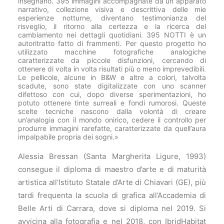
insegnano. 395 immagini accompagnate da un apparato
narrativo, collezione visiva e descrittiva delle mie
esperienze notturne, diventano testimonianza del
risveglio, il ritorno alla certezza e la ricerca del
cambiamento nei dettagli quotidiani. 395 NOTTI è un
autoritratto fatto di frammenti. Per questo progetto ho
utilizzato macchine fotografiche analogiche
caratterizzate da piccole disfunzioni, cercando di
ottenere di volta in volta risultati più o meno imprevedibili.
Le pellicole, alcune in B&W e altre a colori, talvolta
scadute, sono state digitalizzate con uno scanner
difettoso con cui, dopo diverse sperimentazioni, ho
potuto ottenere tinte surreali e fondi rumorosi. Queste
scelte tecniche nascono dalla volontà di creare
un’analogia con il mondo onirico, cedere il controllo per
produrre immagini rarefatte, caratterizzate da quell’aura
impalpabile propria dei sogni.»
Alessia Bressan (Santa Margherita Ligure, 1993)
consegue il diploma di maestro d’arte e di maturità
artistica all’Istituto Statale d’Arte di Chiavari (GE), più
tardi frequenta la scuola di grafica all’Accademia di
Belle Arti di Carrara, dove si diploma nel 2019. Si
avvicina alla fotografia e nel 2018, con IbridHabitat