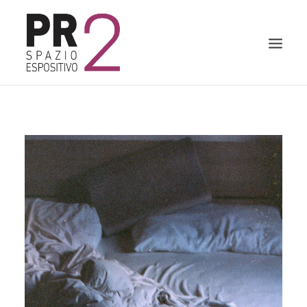
HOME
PR2
CAMERA WORK
AULA BLU
MOSTRE E WORKSHOP
BLOG
INFO